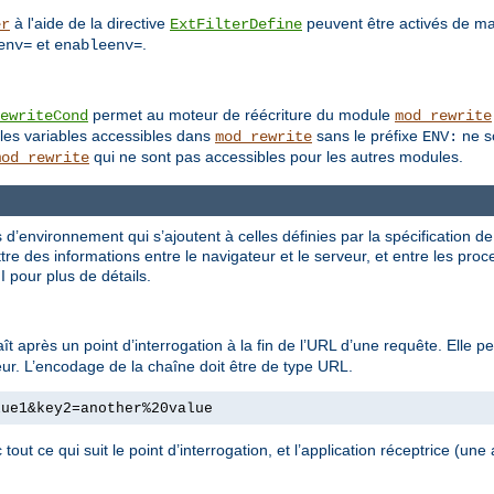
à l'aide de la directive
peuvent être activés de man
er
ExtFilterDefine
et
.
env=
enableenv=
permet au moteur de réécriture du module
ewriteCond
mod_rewrite
les variables accessibles dans
sans le préfixe
ne so
mod_rewrite
ENV:
qui ne sont pas accessibles pour les autres modules.
mod_rewrite
 d’environnement qui s’ajoutent à celles définies par la spécification d
e des informations entre le navigateur et le serveur, et entre les pro
I pour plus de détails.
ît après un point d’interrogation à la fin de l’URL d’une requête. Elle 
leur. L’encodage de la chaîne doit être de type URL.
lue1&key2=another%20value
 tout ce qui suit le point d’interrogation, et l’application réceptrice (un