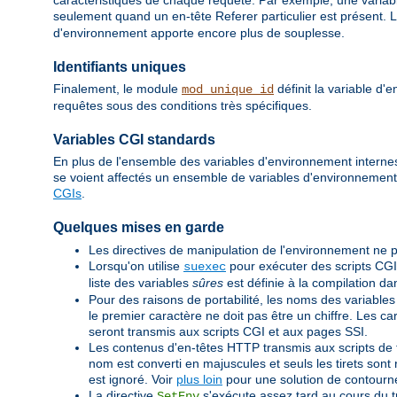
caractéristiques de chaque requête. Par exemple, une variabl
seulement quand un en-tête Referer particulier est présent. L
d'environnement apporte encore plus de souplesse.
Identifiants uniques
Finalement, le module
définit la variable d
mod_unique_id
requêtes sous des conditions très spécifiques.
Variables CGI standards
En plus de l'ensemble des variables d'environnement internes 
se voient affectés un ensemble de variables d'environnemen
CGIs
.
Quelques mises en garde
Les directives de manipulation de l'environnement ne p
Lorsqu'on utilise
pour exécuter des scripts CGI
suexec
liste des variables
sûres
est définie à la compilation d
Pour des raisons de portabilité, les noms des variables
le premier caractère ne doit pas être un chiffre. Les c
seront transmis aux scripts CGI et aux pages SSI.
Les contenus d'en-têtes HTTP transmis aux scripts de ty
nom est converti en majuscules et seuls les tirets sont r
est ignoré. Voir
plus loin
pour une solution de contour
La directive
s'exécute assez tard au cours du tr
SetEnv