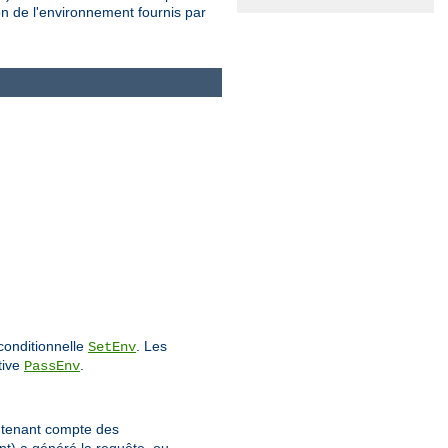
on de l'environnement fournis par
conditionnelle
. Les
SetEnv
tive
.
PassEnv
n tenant compte des