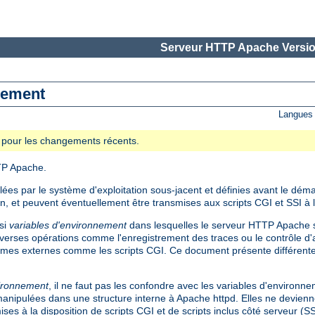
Serveur HTTP Apache Versio
nnement
Langues 
se pour les changements récents.
TP Apache.
es par le système d'exploitation sous-jacent et définies avant le dém
on, et peuvent éventuellement être transmises aux scripts CGI et SSI à l
si
variables d'environnement
dans lesquelles le serveur HTTP Apache s
verses opérations comme l'enregistrement des traces ou le contrôle d'a
mes externes comme les scripts CGI. Ce document présente différent
vironnement
, il ne faut pas les confondre avec les variables d'environn
t manipulées dans une structure interne à Apache httpd. Elles ne devienn
ses à la disposition de scripts CGI et de scripts inclus côté serveur (S