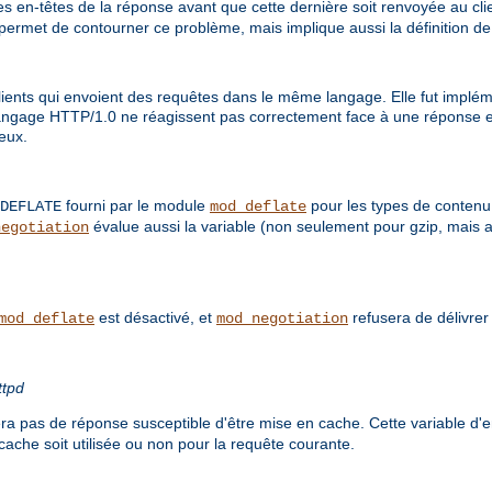
s en-têtes de la réponse avant que cette dernière soit renvoyée au clien
 permet de contourner ce problème, mais implique aussi la définition d
ents qui envoient des requêtes dans le même langage. Elle fut impléme
langage HTTP/1.0 ne réagissent pas correctement face à une réponse e
 eux.
fourni par le module
pour les types de conten
DEFLATE
mod_deflate
évalue aussi la variable (non seulement pour gzip, mais 
negotiation
est désactivé, et
refusera de délivre
mod_deflate
mod_negotiation
ttpd
a pas de réponse susceptible d'être mise en cache. Cette variable d
cache soit utilisée ou non pour la requête courante.