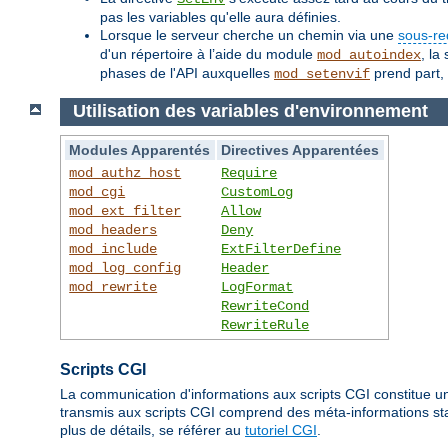
pas les variables qu'elle aura définies.
Lorsque le serveur cherche un chemin via une
sous-re
d'un répertoire à l’aide du module
, la
mod_autoindex
phases de l'API auxquelles
prend part, 
mod_setenvif
Utilisation des variables d'environnement
Modules Apparentés
Directives Apparentées
mod_authz_host
Require
mod_cgi
CustomLog
mod_ext_filter
Allow
mod_headers
Deny
mod_include
ExtFilterDefine
mod_log_config
Header
mod_rewrite
LogFormat
RewriteCond
RewriteRule
Scripts CGI
La communication d'informations aux scripts CGI constitue un
transmis aux scripts CGI comprend des méta-informations stan
plus de détails, se référer au
tutoriel CGI
.