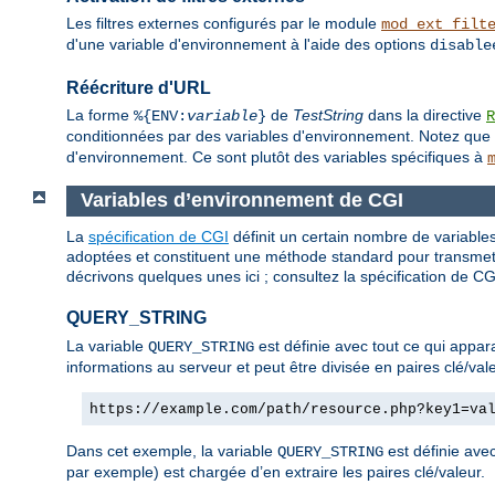
Les filtres externes configurés par le module
mod_ext_filt
d'une variable d'environnement à l'aide des options
disable
Réécriture d'URL
La forme
de
TestString
dans la directive
%{ENV:
variable
}
R
conditionnées par des variables d'environnement. Notez que 
d'environnement. Ce sont plutôt des variables spécifiques à
Variables d’environnement de CGI
La
spécification de CGI
définit un certain nombre de variables
adoptées et constituent une méthode standard pour transmettr
décrivons quelques unes ici ; consultez la spécification de CG
QUERY_STRING
La variable
est définie avec tout ce qui appara
QUERY_STRING
informations au serveur et peut être divisée en paires clé/va
https://example.com/path/resource.php?key1=va
Dans cet exemple, la variable
est définie avec
QUERY_STRING
par exemple) est chargée d’en extraire les paires clé/valeur.