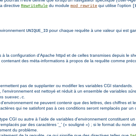
e pourrait n'être définie que lorsqu'un navigateur spécifique (User-Age
a directive
du module
qui utilise l'option
RewriteRule
mod_rewrite
[
'environnement
pour chaque requête à une valeur qui est gar
UNIQUE_ID
à la configuration d'Apache httpd et de celles transmises depuis le shel
t contenant des méta-informations à propos de la requête comme préc
ermettent pas de supplanter ou modifier les variables CGI standards.
, l'environnement est nettoyé et réduit à un ensemble de variables
sûr
ans
.
suexec.c
 d'environnement ne peuvent contenir que des lettres, des chiffres et le
aractères qui ne satisfont pas à ces conditions seront remplacés par un 
pe CGI ou autre à l’aide de variables d'environnement constituent un cas
emplacés par des caractères '_' (« souligné ») ; si le format du nom de l
nement du problème.
aitement de la requête, ce qui signifie que des directives telles que
Se