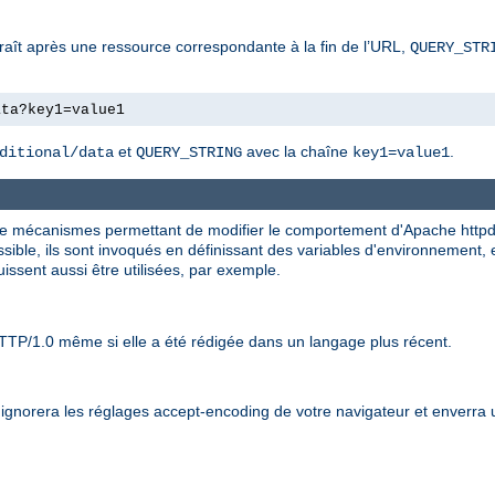
araît après une ressource correspondante à la fin de l’URL,
QUERY_STR
ata?key1=value1
et
avec la chaîne
.
ditional/data
QUERY_STRING
key1=value1
n de mécanismes permettant de modifier le comportement d'Apache httpd 
ible, ils sont invoqués en définissant des variables d'environnement, en
issent aussi être utilisées, par exemple.
TTP/1.0 même si elle a été rédigée dans un langage plus récent.
t ignorera les réglages accept-encoding de votre navigateur et enverra