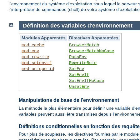
l'environnement du système d'exploitation sous lequel le serveur 
l'interpréteur de commandes (shell) de votre système d'exploitatio
Définition des variables d'environnement
Modules Apparentés
Directives Apparentées
mod_cache
BrowserMatch
mod_env
BrowserMatchNoCase
mod_rewrite
PassEnv
mod_setenvif
RewriteRule
mod_unique_id
SetEnv
SetEnvIf
SetEnvIfNoCase
UnsetEnv
Manipulations de base de l'environnement
La méthode la plus élémentaire pour définir une variable d'en
variables peuvent aussi être transmises depuis l'environnement
Définitions conditionnelles en fonction des requêt
Pour plus de souplesse, les directives fournies par le module