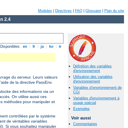
Modules
|
Directives
|
FAQ
|
Glossaire
|
Plan du site
n 2.4
Disponibles:
en
|
fr
|
ja
|
ko
|
tr
Définition des variables
d'environnement
Utilisation des variables
arrage du serveur. Leurs valeurs
d'environnement
’aide de la directive PassEnv.
Variables d’environnement de
tocke des informations via un
CGI
ccès. On utilise aussi ces
Variables d'environnement à
es méthodes pour manipuler et
usage spécial
Exemples
ement contrôlées par le système
Voir aussi
ent de véritables variables
Commentaires
SI). Si vous souhaitez manipuler