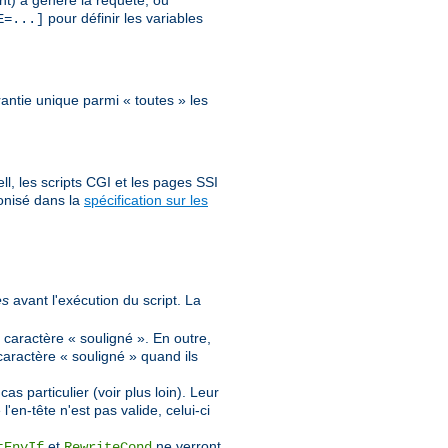
nt) a généré la requête, ou
pour définir les variables
E=...]
antie unique parmi « toutes » les
l, les scripts CGI et les pages SSI
onisé dans la
spécification sur les
es
avant l'exécution du script. La
 caractère « souligné ». En outre,
caractère « souligné » quand ils
 particulier (voir plus loin). Leur
'en-tête n'est pas valide, celui-ci
et
ne verront
tEnvIf
RewriteCond