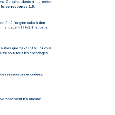
t. Certains clients n'interprètent
e
force-response-1.0
.
ntée à l'origine suite à des
n langage HTTP/1.1, et cette
u autres que
. Si vous
text/html
aussi pour tous les encodages
r des ressources encodées.
'environnement n'a aucune