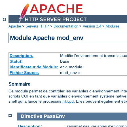
Apache
>
Serveur HTTP
>
Documentation
>
Version 2.4
>
Modules
Module Apache mod_env
Description:
Modifie l'environnement transmis aux
Statut:
Base
Identificateur de Module:
env_module
Fichier Source:
mod_env.c
Sommaire
Ce module permet de contrôler les variables d'environnement inte
scripts CGI en tant que variables d'environnement système native
shell qui a lancé le processus
. Elles peuvent également êtr
httpd
Directive
PassEnv
Description:
Transmet des variables d'environn