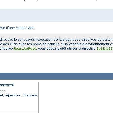
leur d'une chaîne vide.
directive le sont
après
l'exécution de la plupart des directives du traitem
 des URIs avec les noms de fichiers. Si la variable d'environnement es
directive
, vous devez plutôt utiliser la directive
RewriteRule
SetEnvIf
ronnement
...
el, répertoire, .htaccess