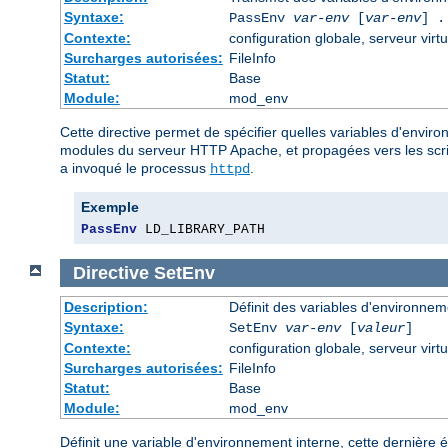
Syntaxe:
PassEnv
var-env
[
var-env
] .
Contexte:
configuration globale, serveur virtu
Surcharges autorisées:
FileInfo
Statut:
Base
Module:
mod_env
Cette directive permet de spécifier quelles variables d'envir
modules du serveur HTTP Apache, et propagées vers les script
a invoqué le processus
.
httpd
Exemple
PassEnv
 LD_LIBRARY_PATH
Directive
SetEnv
Description:
Définit des variables d'environnem
Syntaxe:
SetEnv
var-env
[
valeur
]
Contexte:
configuration globale, serveur virtu
Surcharges autorisées:
FileInfo
Statut:
Base
Module:
mod_env
Définit une variable d'environnement interne, cette dernière