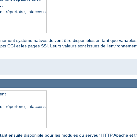
..
el, répertoire, .htaccess
onnement système natives doivent être disponibles en tant que variable
s CGI et les pages SSI. Leurs valeurs sont issues de l'environnement n
ent
el, répertoire, .htaccess
 étant ensuite disponible pour les modules du serveur HTTP Apache et t