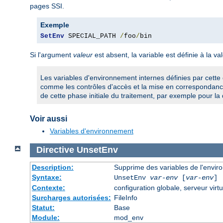
pages SSI.
Exemple
SetEnv
 SPECIAL_PATH 
/
foo
/
bin
Si l'argument
valeur
est absent, la variable est définie à la va
Les variables d'environnement internes définies par cette 
comme les contrôles d'accès et la mise en correspondance
de cette phase initiale du traitement, par exemple pour la 
Voir aussi
Variables d'environnement
Directive
UnsetEnv
Description:
Supprime des variables de l'envi
Syntaxe:
UnsetEnv
var-env
[
var-env
] 
Contexte:
configuration globale, serveur virtu
Surcharges autorisées:
FileInfo
Statut:
Base
Module:
mod_env