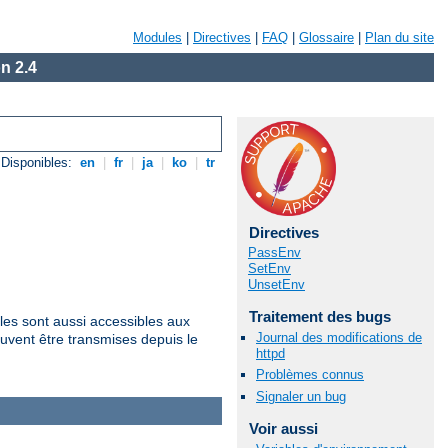
Modules
|
Directives
|
FAQ
|
Glossaire
|
Plan du site
n 2.4
Disponibles:
en
|
fr
|
ja
|
ko
|
tr
Directives
PassEnv
SetEnv
UnsetEnv
Traitement des bugs
les sont aussi accessibles aux
Journal des modifications de
uvent être transmises depuis le
httpd
Problèmes connus
Signaler un bug
Voir aussi