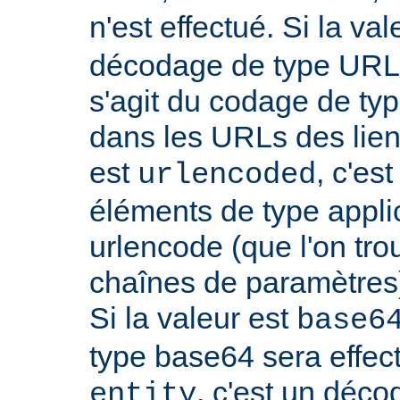
n'est effectué. Si la va
décodage de type URL s
s'agit du codage de ty
dans les URLs des liens,
est
, c'es
urlencoded
éléments de type appli
urlencode (que l'on tro
chaînes de paramètres)
Si la valeur est
base6
type base64 sera effectu
, c'est un déco
entity