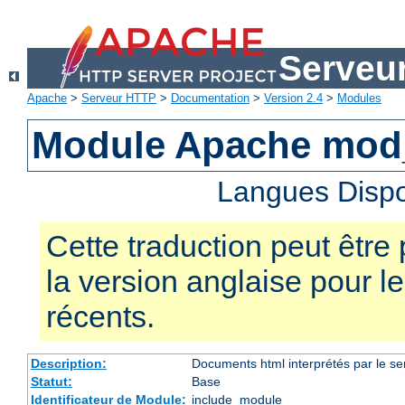
Serveu
Apache
>
Serveur HTTP
>
Documentation
>
Version 2.4
>
Modules
Module Apache mod
Langues Dispo
Cette traduction peut être 
la version anglaise pour 
récents.
Description:
Documents html interprétés par le se
Statut:
Base
Identificateur de Module:
include_module