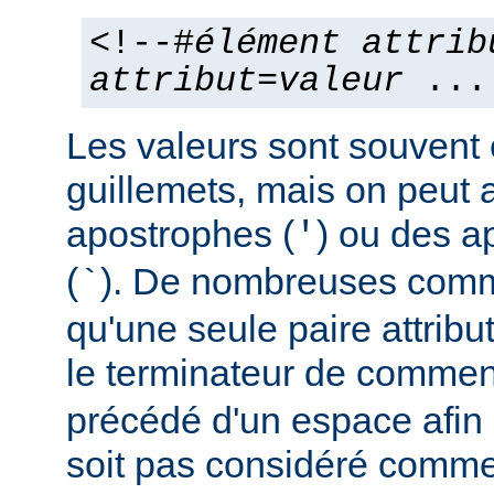
<!--#
élément
attrib
attribut
=
valeur
...
Les valeurs sont souvent
guillemets, mais on peut a
apostrophes (
) ou des a
'
(
). De nombreuses comm
`
qu'une seule paire attribu
le terminateur de comment
précédé d'un espace afin d
soit pas considéré comm