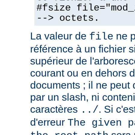
#fsize file="mod_
--> octets.
La valeur de
ne p
file
référence à un fichier 
supérieur de l'arboresc
courant ou en dehors d
documents ; il ne peu
par un slash, ni conten
caractères
. Si c'e
../
d'erreur
The given p
sera 