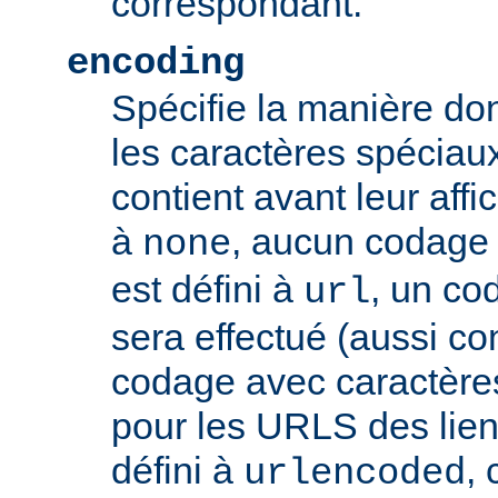
correspondant.
encoding
Spécifie la manière do
les caractères spéciaux
contient avant leur affic
à
, aucun codage n
none
est défini à
, un co
url
sera effectué (aussi c
codage avec caractères
pour les URLS des liens, 
défini à
,
urlencoded