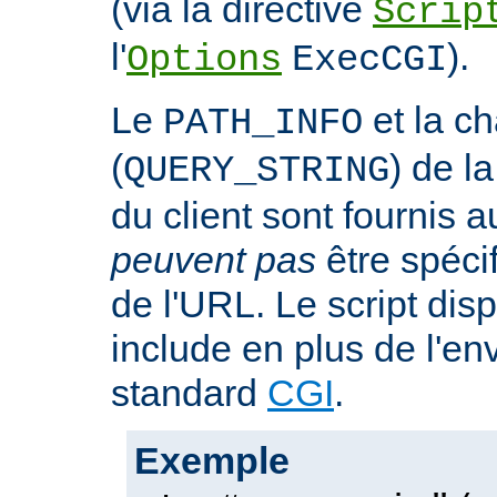
(via la directive
Scrip
l'
).
Options
ExecCGI
Le
et la c
PATH_INFO
(
) de l
QUERY_STRING
du client sont fournis a
peuvent pas
être spéci
de l'URL. Le script dis
include en plus de l'e
standard
CGI
.
Exemple