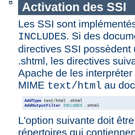
Activation des SSI
Les SSI sont implémentés
. Si des docum
INCLUDES
directives SSI possèdent
.shtml, les directives sui
Apache de les interpréter 
MIME
au doc
text/html
AddType
 text
/
html 
.
AddOutputFilter
INCLUDES
.
shtml
L'option suivante doit être
répertoires qui contiennen