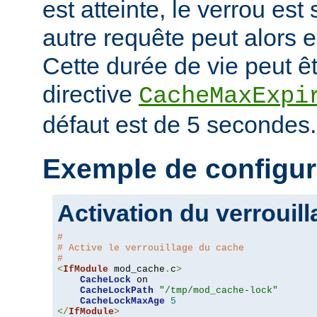
est atteinte, le verrou es
autre requête peut alors 
Cette durée de vie peut êt
directive
CacheMaxExpi
défaut est de 5 secondes.
Exemple de configur
Activation du verrouil
#
# Active le verrouillage du cache
#
<
IfModule
 mod_cache
.
c
>
CacheLock
 on

CacheLockPath
"/tmp/mod_cache-lock"
CacheLockMaxAge
5
</
IfModule
>