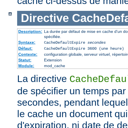
cache ci-dessus de maniè
Directive
CacheDefa
Description:
La durée par défaut de mise en cache d'un do
spécifiée.
Syntaxe:
CacheDefaultExpire
secondes
Défaut:
CacheDefaultExpire 3600 (une heure)
Contexte:
configuration globale, serveur virtuel, répertoi
Statut:
Extension
Module:
mod_cache
La directive
CacheDefau
de spécifier un temps par
secondes, pendant lequel
le cache un document qui
d'expiration, ni date de de