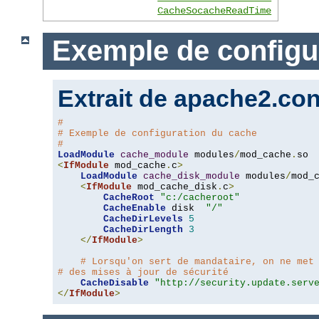
CacheSocacheReadTime
Exemple de configu
Extrait de apache2.con
#
# Exemple de configuration du cache
#
LoadModule
cache_module
 modules
/
mod_cache
.
<
IfModule
 mod_cache
.
c
>
LoadModule
cache_disk_module
 modules
/
mod_
<
IfModule
 mod_cache_disk
.
c
>
CacheRoot
"c:/cacheroot"
CacheEnable
 disk  
"/"
CacheDirLevels
5
CacheDirLength
3
</
IfModule
>
# Lorsqu'on sert de mandataire, on ne met
# des mises à jour de sécurité
CacheDisable
"http://security.update.serv
</
IfModule
>