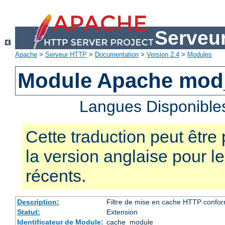
Serveu
Apache
>
Serveur HTTP
>
Documentation
>
Version 2.4
>
Modules
Module Apache mod
Langues Disponible
Cette traduction peut être 
la version anglaise pour 
récents.
Description:
Filtre de mise en cache HTTP confo
Statut:
Extension
Identificateur de Module:
cache_module