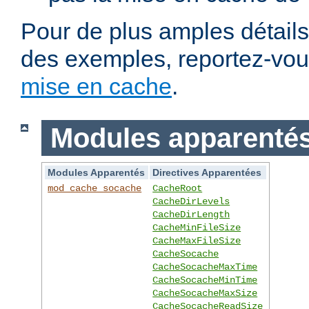
Pour de plus amples détails,
des exemples, reportez-vo
mise en cache
.
Modules apparentés 
Modules Apparentés
Directives Apparentées
mod_cache_socache
CacheRoot
CacheDirLevels
CacheDirLength
CacheMinFileSize
CacheMaxFileSize
CacheSocache
CacheSocacheMaxTime
CacheSocacheMinTime
CacheSocacheMaxSize
CacheSocacheReadSize