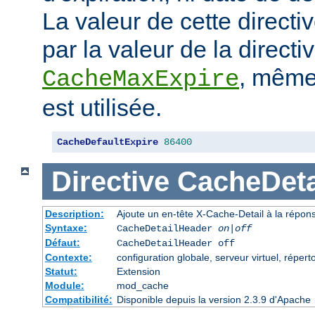
La valeur de cette directi
par la valeur de la directi
, même 
CacheMaxExpire
est utilisée.
CacheDefaultExpire
86400
Directive
CacheDeta
Description:
Ajoute un en-tête X-Cache-Detail à la répon
Syntaxe:
CacheDetailHeader
on|off
Défaut:
CacheDetailHeader off
Contexte:
configuration globale, serveur virtuel, répert
Statut:
Extension
Module:
mod_cache
Compatibilité:
Disponible depuis la version 2.3.9 d'Apache