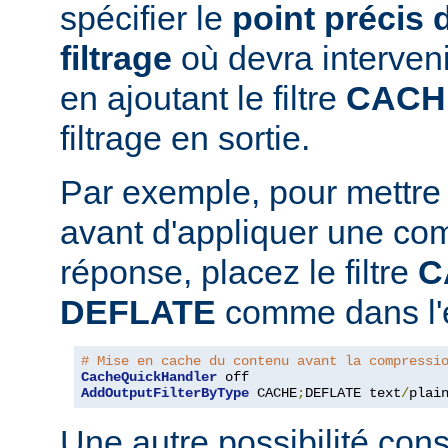
spécifier le
point précis 
filtrage
où devra interven
en ajoutant le filtre
CACH
filtrage en sortie.
Par exemple, pour mettre
avant d'appliquer une co
réponse, placez le filtre
C
DEFLATE
comme dans l'e
# Mise en cache du contenu avant la compressi
CacheQuickHandler
AddOutputFilterByType
 CACHE
;
DEFLATE text
/
plai
Une autre possibilité cons