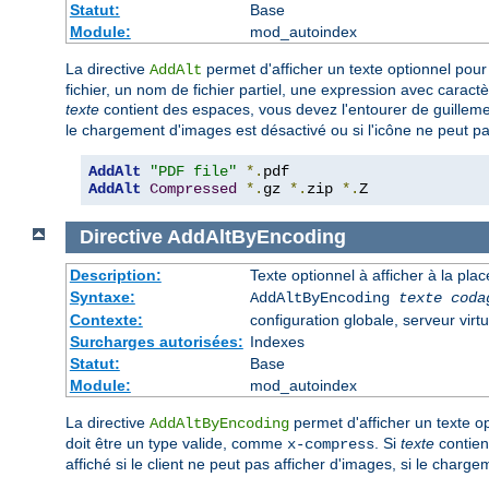
Statut:
Base
Module:
mod_autoindex
La directive
permet d'afficher un texte optionnel pour 
AddAlt
fichier, un nom de fichier partiel, une expression avec caract
texte
contient des espaces, vous devez l'entourer de guilleme
le chargement d'images est désactivé ou si l'icône ne peut pa
AddAlt
"PDF file"
*.
AddAlt
Compressed
*.
gz 
*.
zip 
*.
Z
Directive
AddAltByEncoding
Description:
Texte optionnel à afficher à la pl
Syntaxe:
AddAltByEncoding
texte
coda
Contexte:
configuration globale, serveur virtu
Surcharges autorisées:
Indexes
Statut:
Base
Module:
mod_autoindex
La directive
permet d'afficher un texte op
AddAltByEncoding
doit être un type valide, comme
. Si
texte
contien
x-compress
affiché si le client ne peut pas afficher d'images, si le charg