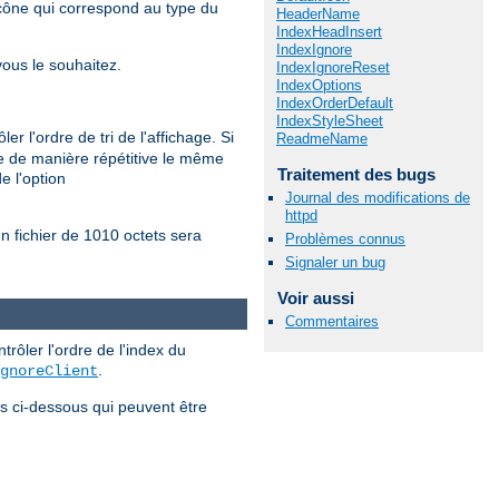
r icône qui correspond au type du
HeaderName
IndexHeadInsert
IndexIgnore
ous le souhaitez.
IndexIgnoreReset
IndexOptions
IndexOrderDefault
IndexStyleSheet
r l'ordre de tri de l'affichage. Si
ReadmeName
nne de manière répétitive le même
Traitement des bugs
e l'option
Journal des modifications de
httpd
un fichier de 1010 octets sera
Problèmes connus
Signaler un bug
Voir aussi
Commentaires
ôler l'ordre de l'index du
.
gnoreClient
es ci-dessous qui peuvent être