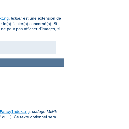
.
fichier
est une extension de
xing
le(s) fichier(s) concerné(s). Si
nt ne peut pas afficher d'images, si
.
codage MIME
FancyIndexing
ou
). Ce texte optionnel sera
"
'