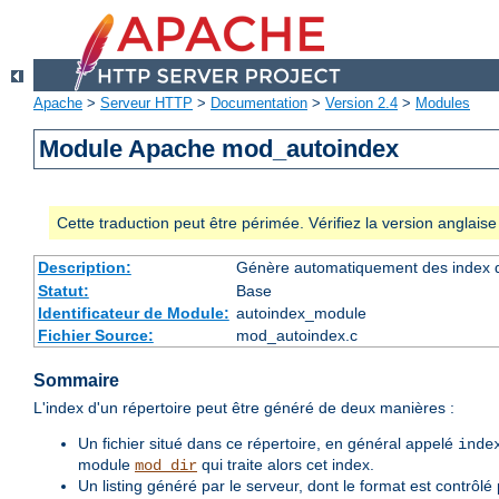
Apache
>
Serveur HTTP
>
Documentation
>
Version 2.4
>
Modules
Module Apache mod_autoindex
Cette traduction peut être périmée. Vérifiez la version anglai
Description:
Génère automatiquement des index d
Statut:
Base
Identificateur de Module:
autoindex_module
Fichier Source:
mod_autoindex.c
Sommaire
L'index d'un répertoire peut être généré de deux manières :
Un fichier situé dans ce répertoire, en général appelé
inde
module
qui traite alors cet index.
mod_dir
Un listing généré par le serveur, dont le format est contrôlé