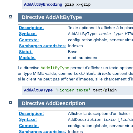
AddAltByEncoding
 gzip x-gzip
Directive
AddAltByType
Description:
Texte optionnel à afficher à la pla
Syntaxe:
AddAltByType
texte
type MIM
Contexte:
configuration globale, serveur virtu
Surcharges autorisées:
Indexes
Statut:
Base
Module:
mod_autoindex
La directive
permet d'afficher un texte optionn
AddAltByType
un type MIME valide, comme
. Si
texte
contient de
text/html
si le client ne peut pas afficher d'images, si le chargement d'
AddAltByType
'Fichier texte'
 text
/
plain
Directive
AddDescription
Description:
Afficher la description d'un fichier
Syntaxe:
AddDescription
texte
[
fichi
Contexte:
configuration globale, serveur virtu
Surcharges autorisées:
Indexes