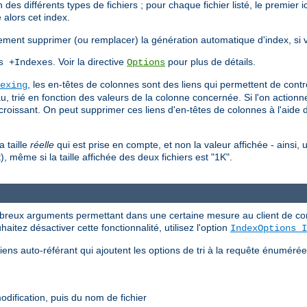
n des différents types de fichiers ; pour chaque fichier listé, le premie
e alors cet index.
ement supprimer (ou remplacer) la génération automatique d'index, si v
. Voir la directive
pour plus de détails.
s +Indexes
Options
, les en-têtes de colonnes sont des liens qui permettent de contrôle
exing
eau, trié en fonction des valeurs de la colonne concernée. Si l'on actio
écroissant. On peut supprimer ces liens d'en-têtes de colonnes à l'aide d
a taille
réelle
qui est prise en compte, et non la valeur affichée - ainsi, 
, même si la taille affichée des deux fichiers est "1K".
reux arguments permettant dans une certaine mesure au client de contr
uhaitez désactiver cette fonctionnalité, utilisez l'option
IndexOptions I
ens auto-référant qui ajoutent les options de tri à la requête énuméré
modification, puis du nom de fichier