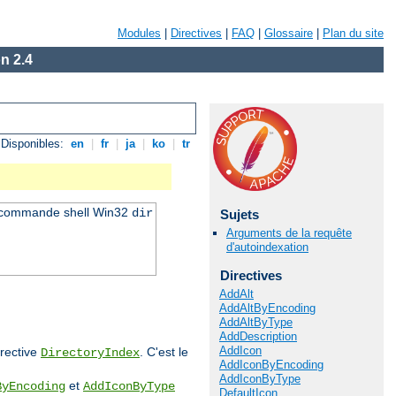
Modules
|
Directives
|
FAQ
|
Glossaire
|
Plan du site
n 2.4
Disponibles:
en
|
fr
|
ja
|
ko
|
tr
a commande shell Win32
dir
Sujets
Arguments de la requête
d'autoindexation
Directives
AddAlt
AddAltByEncoding
AddAltByType
AddDescription
AddIcon
irective
. C'est le
DirectoryIndex
AddIconByEncoding
AddIconByType
et
ByEncoding
AddIconByType
DefaultIcon