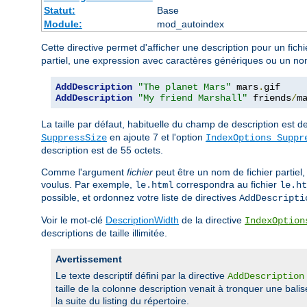
Statut:
Base
Module:
mod_autoindex
Cette directive permet d'afficher une description pour un fich
partiel, une expression avec caractères génériques ou un nom 
AddDescription
"The planet Mars"
 mars
.
AddDescription
"My friend Marshall"
 friends
/
m
La taille par défaut, habituelle du champ de description est d
en ajoute 7 et l'option
SuppressSize
IndexOptions Suppr
description est de 55 octets.
Comme l'argument
fichier
peut être un nom de fichier partiel,
voulus. Par exemple,
correspondra au fichier
le.html
le.ht
possible, et ordonnez votre liste de directives
AddDescripti
Voir le mot-clé
DescriptionWidth
de la directive
IndexOption
descriptions de taille illimitée.
Avertissement
Le texte descriptif défini par la directive
AddDescription
taille de la colonne description venait à tronquer une bali
la suite du listing du répertoire.