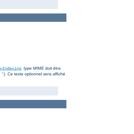
.
type MIME
doit être
yIndexing
u
). Ce texte optionnel sera affiché
'