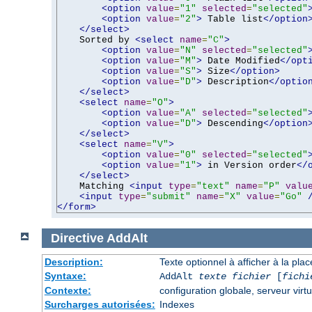
<option
value
=
"1"
selected
=
"selected"
<option
value
=
"2"
>
 Table list
</option
</select>
    Sorted by 
<select
name
=
"C"
>
<option
value
=
"N"
selected
=
"selected"
<option
value
=
"M"
>
 Date Modified
</opt
<option
value
=
"S"
>
 Size
</option>
<option
value
=
"D"
>
 Description
</optio
</select>
<select
name
=
"O"
>
<option
value
=
"A"
selected
=
"selected"
<option
value
=
"D"
>
 Descending
</option
</select>
<select
name
=
"V"
>
<option
value
=
"0"
selected
=
"selected"
<option
value
=
"1"
>
 in Version order
</
</select>
    Matching 
<input
type
=
"text"
name
=
"P"
valu
<input
type
=
"submit"
name
=
"X"
value
=
"Go"
</form>
Directive
AddAlt
Description:
Texte optionnel à afficher à la pla
Syntaxe:
AddAlt
texte
fichier
[
fichi
Contexte:
configuration globale, serveur virtu
Surcharges autorisées:
Indexes