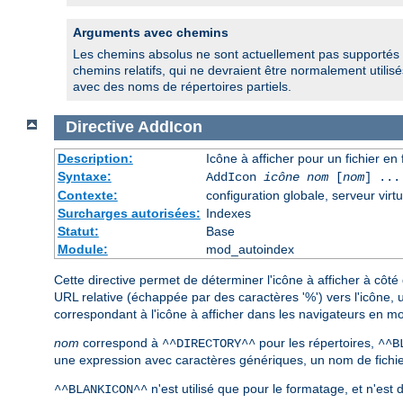
Arguments avec chemins
Les chemins absolus ne sont actuellement pas supportés 
chemins relatifs, qui ne devraient être normalement utilisés
avec des noms de répertoires partiels.
Directive
AddIcon
Description:
Icône à afficher pour un fichier e
Syntaxe:
AddIcon
icône
nom
[
nom
] ...
Contexte:
configuration globale, serveur virtu
Surcharges autorisées:
Indexes
Statut:
Base
Module:
mod_autoindex
Cette directive permet de déterminer l'icône à afficher à côté
URL relative (échappée par des caractères '%') vers l'icône,
correspondant à l'icône à afficher dans les navigateurs en mo
nom
correspond à
pour les répertoires,
^^DIRECTORY^^
^^B
une expression avec caractères génériques, un nom de fichier
n'est utilisé que pour le formatage, et n'est
^^BLANKICON^^