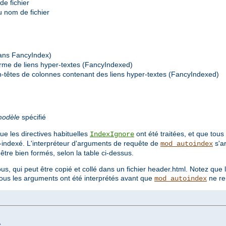
de fichier
du nom de fichier
(sans FancyIndex)
forme de liens hyper-textes (FancyIndexed)
n-têtes de colonnes contenant des liens hyper-textes (FancyIndexed)
odèle
spécifié
ue les directives habituelles
ont été traitées, et que tous
IndexIgnore
o-indexé. L'interpréteur d'arguments de requête de
s'ar
mod_autoindex
re bien formés, selon la table ci-dessus.
us, qui peut être copié et collé dans un fichier header.html. Notez que 
 tous les arguments ont été interprétés avant que
ne re
mod_autoindex
>