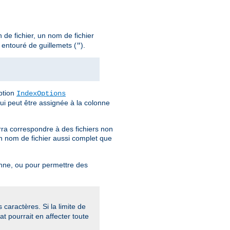
 de fichier, un nom de fichier
 entouré de guillemets (
).
"
option
IndexOptions
qui peut être assignée à la colonne
urra correspondre à des fichiers non
un nom de fichier aussi complet que
lonne, ou pour permettre des
aractères. Si la limite de
at pourrait en affecter toute