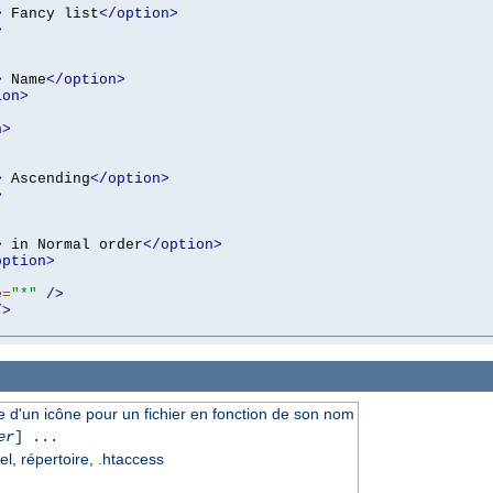
>
 Fancy list
</option>
>
>
 Name
</option>
ion>
n>
>
 Ascending
</option>
>
>
 in Normal order
</option>
option>
e
=
"*"
/>
/>
ce d'un icône pour un fichier en fonction de son nom
er
] ...
el, répertoire, .htaccess