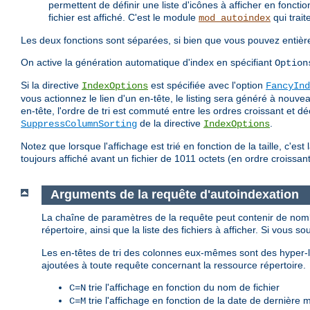
permettent de définir une liste d'icônes à afficher en fonctio
fichier est affiché. C'est le module
qui trait
mod_autoindex
Les deux fonctions sont séparées, si bien que vous pouvez entièr
On active la génération automatique d'index en spécifiant
Option
Si la directive
est spécifiée avec l'option
IndexOptions
FancyInd
vous actionnez le lien d'un en-tête, le listing sera généré à nouv
en-tête, l'ordre de tri est commuté entre les ordres croissant et d
de la directive
.
SuppressColumnSorting
IndexOptions
Notez que lorsque l'affichage est trié en fonction de la taille, c'est l
toujours affiché avant un fichier de 1011 octets (en ordre croissant)
Arguments de la requête d'autoindexation
La chaîne de paramètres de la requête peut contenir de nomb
répertoire, ainsi que la liste des fichiers à afficher. Si vous so
Les en-têtes de tri des colonnes eux-mêmes sont des hyper-li
ajoutées à toute requête concernant la ressource répertoire.
trie l'affichage en fonction du nom de fichier
C=N
trie l'affichage en fonction de la date de dernière 
C=M