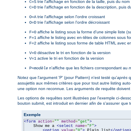
trie l'affichage en fonction de la taille, puis du nom 
C=S
trie l'affichage en fonction de la description, puis 
C=D
trie l'affichage selon l'ordre croissant
O=A
trie l'affichage selon l'ordre décroissant
O=D
affiche le listing sous la forme d'une simple liste 
F=0
affiche le listing avec en-têtes de colonnes sous 
F=1
affiche le listing sous forme de table HTML avec e
F=2
désactive le tri en fonction de la version
V=0
active le tri en fonction de la version
V=1
n'affiche que les fichiers correspondant au
m
P=
modèle
Notez que l'argument 'P' (pour Pattern) n'est testé qu'
après
q
assujettis aux mêmes critères que pour tout autre listing aut
une option non reconnue. Les arguments de requête doivent êt
Les options de requêtes sont illustrées par l'exemple ci-desso
bouton submit, est introduit en dernier afin de s'assurer que
Exemple
<form
action
=
""
method
=
"get"
>
    Show me a 
<select
name
=
"F"
>
<option
value
=
"0"
>
 Plain list
</option