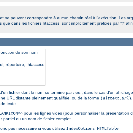
et ne peuvent correspondre à aucun chemin réel à l'exécution. Les a
 que dans les fichiers htaccess, sont implicitement préfixés par '*/' afin
n fonction de son nom
el, répertoire, .htaccess
 d'un fichier dont le nom se termine par
nom
, dans le cas d'un affichag
 une URL distante pleinement qualifiée, ou de la forme
(
alttext
,
url
)
de texte.
pour les lignes vides (pour personnaliser la présentation du
LANKICON^^
 partiel ou un nom de fichier complet.
 donc pas nécessaire si vous utilisez
.
IndexOptions HTMLTable