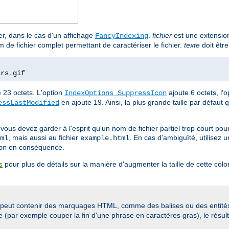
ier, dans le cas d'un affichage
.
fichier
est une extension
FancyIndexing
de fichier complet permettant de caractériser le fichier.
texte
doit être
ars
.
gif
e 23 octets. L'option
ajoute 6 octets, l'
IndexOptions SuppressIcon
en ajoute 19. Ainsi, la plus grande taille par défaut 
essLastModified
 vous devez garder à l'esprit qu'un nom de fichier partiel trop court po
, mais aussi au fichier
. En cas d'ambiguïté, utilisez 
ml
example.html
en conséquence.
on
pour plus de détails sur la manière d'augmenter la taille de cette co
s
peut contenir des marquages HTML, comme des balises ou des entités c
se (par exemple couper la fin d'une phrase en caractères gras), le résult