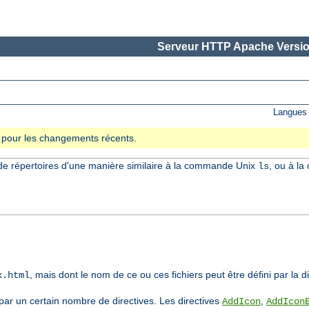
Serveur HTTP Apache Versio
Langues 
se pour les changements récents.
e répertoires d'une manière similaire à la commande Unix
, ou à l
ls
, mais dont le nom de ce ou ces fichiers peut être défini par la d
x.html
 par un certain nombre de directives. Les directives
,
AddIcon
AddIcon