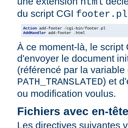
une extension
décle
html
du script CGI
footer.pl
Action
 add-footer 
/
cgi-bin
/
footer
.
AddHandler
 add-footer 
.
html
À ce moment-là, le script
d'envoyer le document in
(référencé par la variabl
) et d
PATH_TRANSLATED
ou modification voulus.
Fichiers avec en-tê
Les directives suivantes v