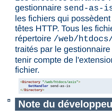
gestionnaire
send-as-i
les fichiers qui possèdent
têtes HTTP. Tous les fichi
répertoire
/web/htdocs
traités par le gestionnair
tenir compte de l'extensi
fichier.
<
Directory
"/web/htdocs/asis"
>
SetHandler
</
Directory
>
Note du développeu