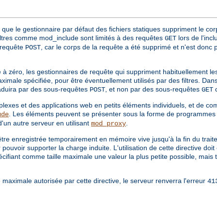
que le gestionnaire par défaut des fichiers statiques suppriment le corp
 filtres comme mod_include sont limités à des requêtes
lors de l'inc
GET
e requête
, car le corps de la requête a été supprimé et n'est donc p
POST
 à zéro, les gestionnaires de requête qui suppriment habituellement le
imale spécifiée, pour être éventuellement utilisés par des filtres. Dans
raduira par des sous-requêtes
, et non par des sous-requêtes
c
POST
GET
exes et des applications web en petits éléments individuels, et de co
. Les éléments peuvent se présenter sous la forme de programmes 
ude
'un autre serveur en utilisant
.
mod_proxy
tre enregistrée temporairement en mémoire vive jusqu'à la fin du traite
uvoir supporter la charge induite. L'utilisation de cette directive doit 
écifiant comme taille maximale une valeur la plus petite possible, mais
le maximale autorisée par cette directive, le serveur renverra l'erreur
41