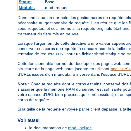
Statut:
Base
Module:
mod_request
Dans une situation normale, les gestionnaires de requête tels 
nécessaire au gestionnaire de requête. Il en résulte que les
sous-requêtes, et ceci même si la requête originale était un
traitement du filtre mis en oeuvre.
Lorsque l'argument de cette directive a une valeur supérieure
conserver ces corps de requête, à concurrence de la taille max
tentative de requête
pour un fichier shtml statique se t
POST
Cette fonctionnalité permet de découper des pages web compl
structure de la page web sous-jacente en utilisant
mod_incl
d'URLs issues d'un mandataire inverse dans l'espace d'URL d
Note :
Chaque requête dont le corps est ainsi conservé doit ê
s'assurer que la mémoire RAM du serveur est suffisante pour po
votre espace d'URL bien précises qui le nécessitent, et en sp
corps de requête.
Si la taille de la requête envoyée par le client dépasse la tail
Voir aussi
la documentation de
mod_include