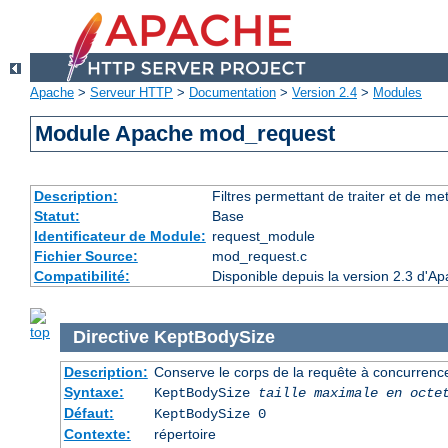
Apache
>
Serveur HTTP
>
Documentation
>
Version 2.4
>
Modules
Module Apache mod_request
Description:
Filtres permettant de traiter et de m
Statut:
Base
Identificateur de Module:
request_module
Fichier Source:
mod_request.c
Compatibilité:
Disponible depuis la version 2.3 d'A
Directive
KeptBodySize
Description:
Conserve le corps de la requête à concurrence 
Syntaxe:
KeptBodySize
taille maximale en octe
Défaut:
KeptBodySize 0
Contexte:
répertoire