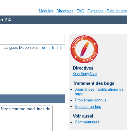
Modules
|
Directives
|
FAQ
|
Glossaire
|
Plan du site
n 2.4
Langues Disponibles:
en
|
fr
|
tr
Directives
KeptBodySize
Traitement des bugs
Journal des modifications de
httpd
Problèmes connus
Signaler un bug
s filtres comme mod_include.
Voir aussi
Commentaires