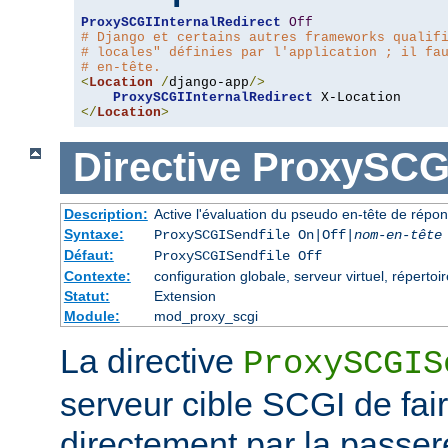
ProxySCGIInternalRedirect
Off
# Django et certains autres frameworks qualif
# locales" définies par l'application ; il fa
# en-tête.
<
Location
/
django-app
/>
ProxySCGIInternalRedirect
</
Location
>
Directive
ProxySCGI
Description:
Active l'évaluation du pseudo en-tête de répo
Syntaxe:
ProxySCGISendfile On|Off|
nom-en-tête
Défaut:
ProxySCGISendfile Off
Contexte:
configuration globale, serveur virtuel, répertoir
Statut:
Extension
Module:
mod_proxy_scgi
La directive
ProxySCGIS
serveur cible SCGI de faire
directement par la passere