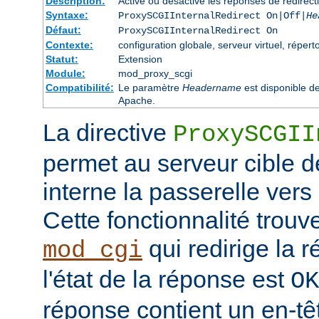
Description:
Active ou désactive les réponses de redirect
Syntaxe:
ProxySCGIInternalRedirect On|Off|
He
Défaut:
ProxySCGIInternalRedirect On
Contexte:
configuration globale, serveur virtuel, réperto
Statut:
Extension
Module:
mod_proxy_scgi
Compatibilité:
Le paramètre
Headername
est disponible d
Apache.
La directive
ProxySCGII
permet au serveur cible de
interne la passerelle vers
Cette fonctionnalité trouv
qui redirige la 
mod_cgi
l'état de la réponse est
OK
réponse contient un en-t