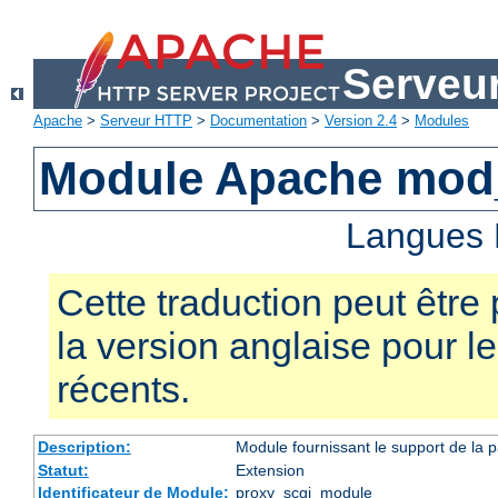
Serveu
Apache
>
Serveur HTTP
>
Documentation
>
Version 2.4
>
Modules
Module Apache mod
Langues 
Cette traduction peut être 
la version anglaise pour 
récents.
Description:
Module fournissant le support de la 
Statut:
Extension
Identificateur de Module:
proxy_scgi_module