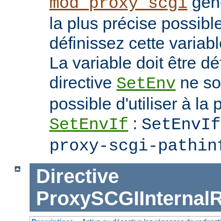
génè
mod_proxy_scgi
la plus précise possib
définissez cette variab
La variable doit être dé
directive
ne soi
SetEnv
possible d'utiliser à la 
:
SetEnvIf
SetEnvIf
proxy-scgi-pathin
Directive
ProxySCGIInternalR