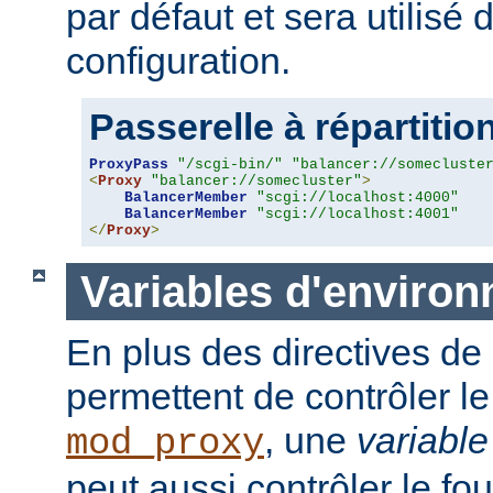
par défaut et sera utilisé
configuration.
Passerelle à répartitio
ProxyPass
"/scgi-bin/"
"balancer://somecluste
<
Proxy
"balancer://somecluster"
>
BalancerMember
"scgi://localhost:4000"
BalancerMember
"scgi://localhost:4001"
</
Proxy
>
Variables d'enviro
En plus des directives de 
permettent de contrôler 
, une
variabl
mod_proxy
peut aussi contrôler le fo