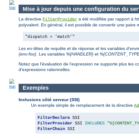
Mise à jour depuis une configuration du se
La directive
a été modifiée par rapport à h
FilterProvider
polyvalent. En général, il est possible de convertir une paire
"dispatch = 'match'"
Les en-têtes de requête et de réponse et les variables d'env
{env:foo}
. Les variables
%{HANDLER}
et
%{CONTENT_TYPE
Notez que l'évaluation de l'expression ne supporte plus le
d'expressions rationnelles.
Exemples
Inclusions côté serveur (SSI)
Un exemple simple de remplacement de la directive
Ad
FilterDeclare
FilterProvider
 SSI 
INCLUDES
"%{CONTENT_T
FilterChain
 SSI