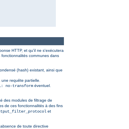
éponse HTTP, et qu'il ne s'exécutera
nes fonctionnalités communes dans
condensé (hash) existant, ainsi que
 une requête partielle.
éventuel.
l: no-transform
té des modules de filtrage de
s de ces fonctionnalités à des fins
et
utput_filter_protocol
l'absence de toute directive