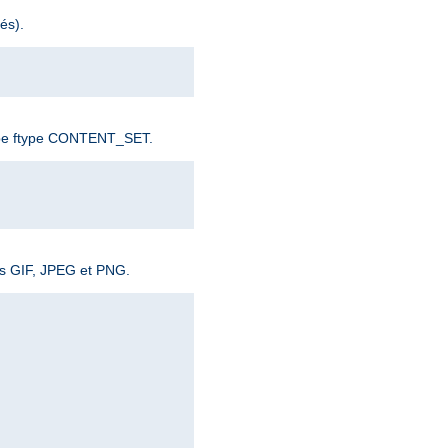
és).
e type ftype CONTENT_SET.
ges GIF, JPEG et PNG.