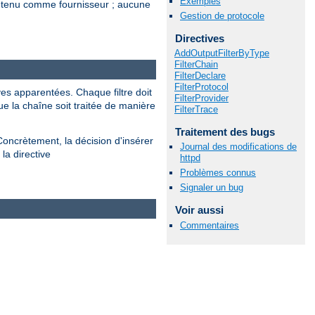
Exemples
 contenu comme fournisseur ; aucune
Gestion de protocole
Directives
AddOutputFilterByType
FilterChain
FilterDeclare
FilterProtocol
ves apparentées. Chaque filtre doit
FilterProvider
ue la chaîne soit traitée de manière
FilterTrace
Traitement des bugs
Concrètement, la décision d'insérer
Journal des modifications de
la directive
httpd
Problèmes connus
Signaler un bug
Voir aussi
Commentaires