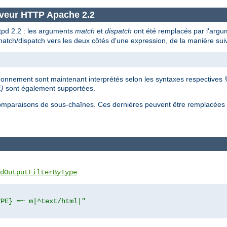
rveur HTTP Apache 2.2
ttpd 2.2 : les arguments
match
et
dispatch
ont été remplacés par l'arg
 match/dispatch vers les deux côtés d'une expression, de la manière sui
ironnement sont maintenant interprétés selon les syntaxes respectives
}
sont également supportées.
s comparaisons de sous-chaînes. Ces dernières peuvent être remplacée
dOutputFilterByType
YPE} =~ m|^text/html|"