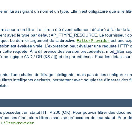
e en lui assignant un nom et un type. Elle n'est obligatoire que si le fil
isseur à un filtre. Le filtre a été éventuellement déclaré à l'aide de la
itement avec le type par défaut AP_FTYPE_RESOURCE. Le fournisseur doit 
ue. Le dernier argument de la directive
est une exp
FilterProvider
ession est évaluée vraie. L'expression peut évaluer une requête HTTP o
ar cette requête. À la différence des version précédentes, mod_filter s
ne logique AND / OR (&& / ||) et de parenthèses. Pour les détails sur l
nts d'une chaîne de filtrage intelligente, mais pas de les configurer en
filtres intelligents déclarés, permettant avec souplesse d'insérer des fil
lète.
es possédant un statut HTTP 200 (OK). Pour pouvoir filtrer des docume
s réponses étant alors filtrées sans se préoccuper de leur statut. Pour
e
.
FilterProvider