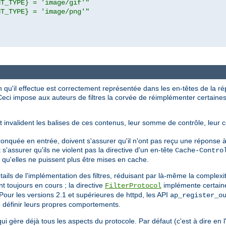
NT_TYPE} = 'image/gif'"
NT_TYPE} = 'image/png'"
ion qu'il effectue est correctement représentée dans les en-têtes de la r
e. Ceci impose aux auteurs de filtres la corvée de réimplémenter certai
it invalident les balises de ces contenus, leur somme de contrôle, leur 
tronquée en entrée, doivent s'assurer qu'il n'ont pas reçu une réponse à
nt s'assurer qu'ils ne violent pas la directive d'un en-tête
Cache-Contro
 qu'elles ne puissent plus être mises en cache.
ils de l'implémentation des filtres, réduisant par là-même la complexi
t toujours en cours ; la directive
implémente certaine
FilterProtocol
our les versions 2.1 et supérieures de httpd, les API
ap_register_o
 définir leurs propres comportements.
 qui gère déjà tous les aspects du protocole. Par défaut (c'est à dire en 