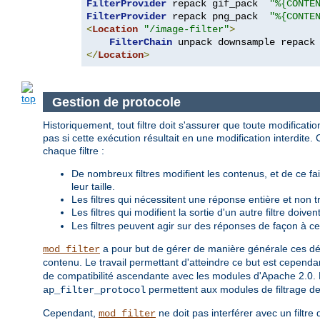
FilterProvider
 repack gif_pack  
"%{CONTE
FilterProvider
 repack png_pack  
"%{CONTE
<
Location
"/image-filter"
>
FilterChain
</
Location
>
Gestion de protocole
Historiquement, tout filtre doit s'assurer que toute modificat
pas si cette exécution résultait en une modification interdit
chaque filtre :
De nombreux filtres modifient les contenus, et de ce fa
leur taille.
Les filtres qui nécessitent une réponse entière et non 
Les filtres qui modifient la sortie d'un autre filtre doive
Les filtres peuvent agir sur des réponses de façon à ce
a pour but de gérer de manière générale ces déta
mod_filter
contenu. Le travail permettant d'atteindre ce but est cependan
de compatibilité ascendante avec les modules d'Apache 2.0. P
permettent aux modules de filtrage de
ap_filter_protocol
Cependant,
ne doit pas interférer avec un filtre
mod_filter