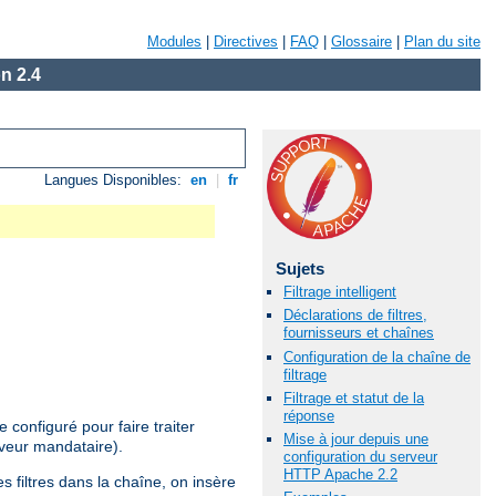
Modules
|
Directives
|
FAQ
|
Glossaire
|
Plan du site
n 2.4
Langues Disponibles:
en
|
fr
Sujets
Filtrage intelligent
Déclarations de filtres,
fournisseurs et chaînes
Configuration de la chaîne de
filtrage
Filtrage et statut de la
réponse
configuré pour faire traiter
Mise à jour depuis une
rveur mandataire).
configuration du serveur
HTTP Apache 2.2
s filtres dans la chaîne, on insère