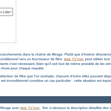
branchements dans la chaîne de filtrage. Plutôt que d'insérer directemen
conditionnel vers un fournisseur de filtre.
peut utiliser tou
mod_filter
ants n'est nécessaire (bien qu'il soit tout de même possible de les simpli
a choisi pour chaque requête.
électeur de filtre que l'on souhaite, chacune d'entre elles pouvant dis
st inconditionnel constitue un cas particulier : cette situation est équival
filtrage avec
. Voir ci-dessous la description détaillée des d
mod_filter