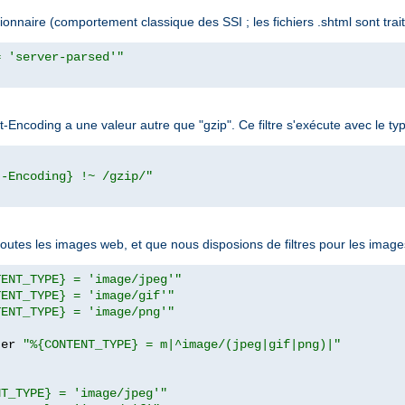
naire (comportement classique des SSI ; les fichiers .shtml sont trait
= 'server-parsed'"
ept-Encoding a une valeur autre que "gzip". Ce filtre s'exécute avec l
t-Encoding} !~ /gzip/"
toutes les images web, et que nous disposions de filtres pour les ima
TENT_TYPE} = 'image/jpeg'"
TENT_TYPE} = 'image/gif'"
TENT_TYPE} = 'image/png'"
ter 
"%{CONTENT_TYPE} = m|^image/(jpeg|gif|png)|"
NT_TYPE} = 'image/jpeg'"