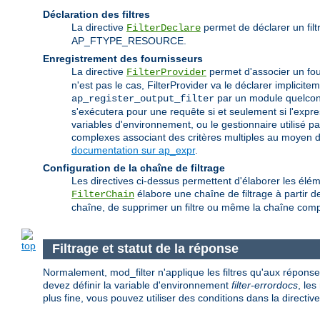
Déclaration des filtres
La directive
permet de déclarer un filtr
FilterDeclare
AP_FTYPE_RESOURCE.
Enregistrement des fournisseurs
La directive
permet d'associer un fourn
FilterProvider
n'est pas le cas, FilterProvider va le déclarer implic
par un module quelconq
ap_register_output_filter
s'exécutera pour une requête si et seulement si l'expr
variables d'environnement, ou le gestionnaire utilisé p
complexes associant des critères multiples au moyen d'u
documentation sur ap_expr
.
Configuration de la chaîne de filtrage
Les directives ci-dessus permettent d'élaborer les éléme
élabore une chaîne de filtrage à partir de 
FilterChain
chaîne, de supprimer un filtre ou même la chaîne comp
Filtrage et statut de la réponse
Normalement, mod_filter n'applique les filtres qu'aux répons
devez définir la variable d'environnement
filter-errordocs
, le
plus fine, vous pouvez utiliser des conditions dans la directiv