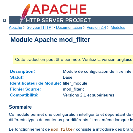
Apache
>
Serveur HTTP
>
Documentation
>
Version 2.4
>
Modules
Module Apache mod_filter
Cette traduction peut être périmée. Vérifiez la version anglai
Description:
Module de configuration de filtre inte
Statut:
Base
Identificateur de Module:
filter_module
Fichier Source:
mod_filter.c
Compatibilité:
Versions 2.1 et supérieures
Sommaire
Ce module permet une configuration intelligente et dépendant du co
différents types de contenus par différents filtres, même lorsque
Le fonctionnement de
consiste à introduire des branc
mod_filter