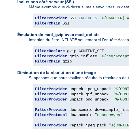
Inclusions côté serveur (SSI)
Même exemple que ci-dessus, mais envoi vers un gestion
FilterProvider
 SSI 
INCLUDES
"%{HANDLER} 
FilterChain
 SSI
Émulation de mod_gzip avec mod_deflate
Insertion du filtre INFLATE seulement si l'en-tête Acc
FilterDeclare
FilterProvider
 gzip inflate 
"%{req:Accep
FilterChain
 gzip
Diminution de la résolution d'une image
Supposons que nous voulions réduire la résolution de 
FilterProvider
 unpack jpeg_unpack 
"%{CON
FilterProvider
 unpack gif_unpack  
"%{CON
FilterProvider
 unpack png_unpack  
"%{CON
FilterProvider
 downsample downsample_fil
FilterProtocol
 downsample 
"change=yes"
FilterProvider
 repack jpeg_pack 
"%{CONTE