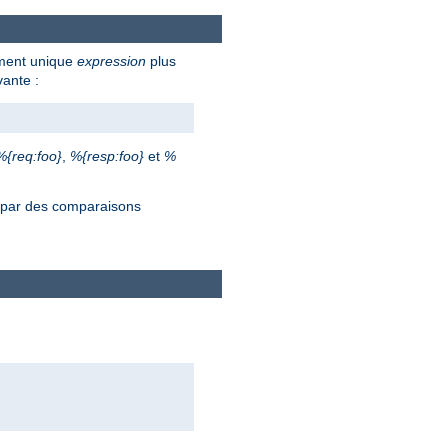
ument unique
expression
plus
vante :
%{req:foo}
,
%{resp:foo}
et
%
s par des comparaisons