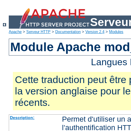
Serveu
Apache
>
Serveur HTTP
>
Documentation
>
Version 2.4
>
Modules
Module Apache mod
Langues 
Cette traduction peut être 
la version anglaise pour 
récents.
Permet d'utiliser un
Description:
l'authentification HT