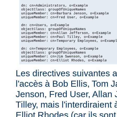
dn: cn=Administrators, o=Example

objectClass: groupOfUniqueNames

uniqueMember: cn=Barbara Jenson, o=Example

uniqueMember: cn=Fred User, o=Example

dn: cn=Users, o=Example

objectClass: groupOfUniqueNames

uniqueMember: cn=Allan Jefferson, o=Example

uniqueMember: cn=Paul Tilley, o=Example

uniqueMember: cn=Temporary Employees, o=Exampl
dn: cn=Temporary Employees, o=Example

objectClass: groupOfUniqueNames

uniqueMember: cn=Jim Swenson, o=Example

uniqueMember: cn=Elliot Rhodes, o=Example
Les directives suivantes a
l'accès à Bob Ellis, Tom 
Jenson, Fred User, Allan J
Tilley, mais l'interdiraie
Elliot Rhodes (car ils son