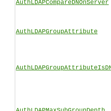
AuthLDAPCompareDNOnServer
AuthLDAPGroupAttribute
AuthLDAPGroupAttributeIsD
AuthLDAPMaxSubGroupDepth