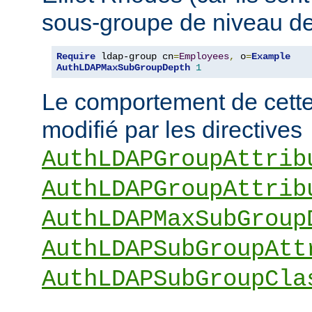
sous-groupe de niveau de
Require
 ldap-group cn
=
Employees
,
 o
=
Example
AuthLDAPMaxSubGroupDepth
1
Le comportement de cette 
modifié par les directives
AuthLDAPGroupAttrib
AuthLDAPGroupAttrib
AuthLDAPMaxSubGroup
AuthLDAPSubGroupAtt
AuthLDAPSubGroupCla