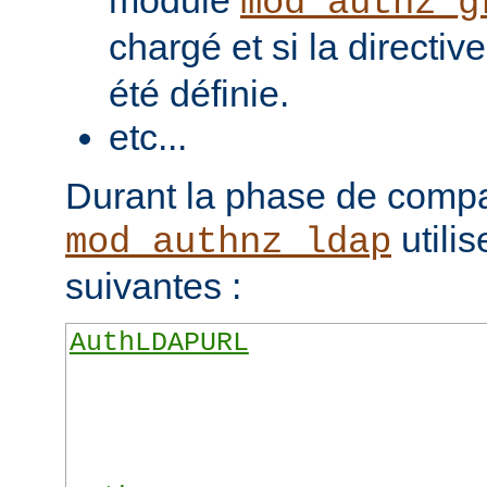
module
mod_authz_g
chargé et si la directiv
été définie.
etc...
Durant la phase de compa
utilis
mod_authnz_ldap
suivantes :
AuthLDAPURL