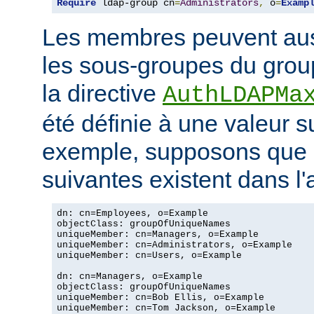
Require
 ldap-group cn
=
Administrators
,
 o
=
Examp
Les membres peuvent aus
les sous-groupes du grou
la directive
AuthLDAPMa
été définie à une valeur s
exemple, supposons que 
suivantes existent dans l
dn: cn=Employees, o=Example

objectClass: groupOfUniqueNames

uniqueMember: cn=Managers, o=Example

uniqueMember: cn=Administrators, o=Example

uniqueMember: cn=Users, o=Example

dn: cn=Managers, o=Example

objectClass: groupOfUniqueNames

uniqueMember: cn=Bob Ellis, o=Example

uniqueMember: cn=Tom Jackson, o=Example
