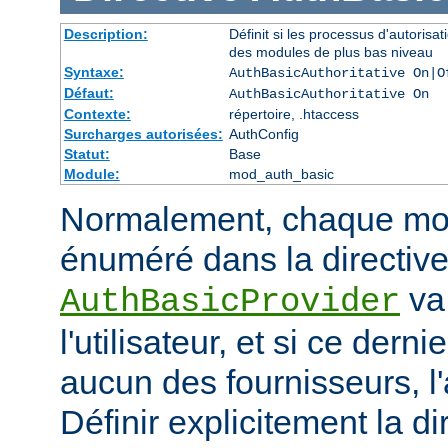
Description:
Définit si les processus d'autorisat
des modules de plus bas niveau
Syntaxe:
AuthBasicAuthoritative On|O
Défaut:
AuthBasicAuthoritative On
Contexte:
répertoire, .htaccess
Surcharges autorisées:
AuthConfig
Statut:
Base
Module:
mod_auth_basic
Normalement, chaque mod
énuméré dans la directiv
va 
AuthBasicProvider
l'utilisateur, et si ce dern
aucun des fournisseurs, l
Définir explicitement la di