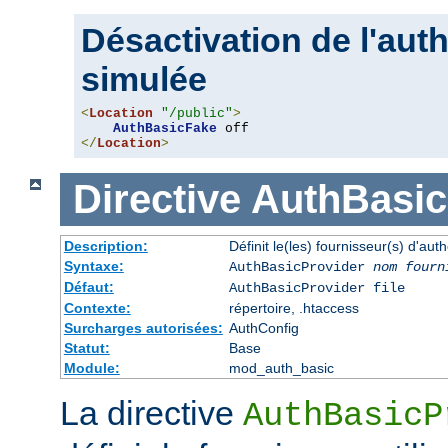
Désactivation de l'auth
simulée
<
Location
"/public"
>
AuthBasicFake
</
Location
>
Directive
AuthBasic
Description:
Définit le(les) fournisseur(s) d'aut
Syntaxe:
AuthBasicProvider
nom fourn
Défaut:
AuthBasicProvider file
Contexte:
répertoire, .htaccess
Surcharges autorisées:
AuthConfig
Statut:
Base
Module:
mod_auth_basic
La directive
AuthBasicP