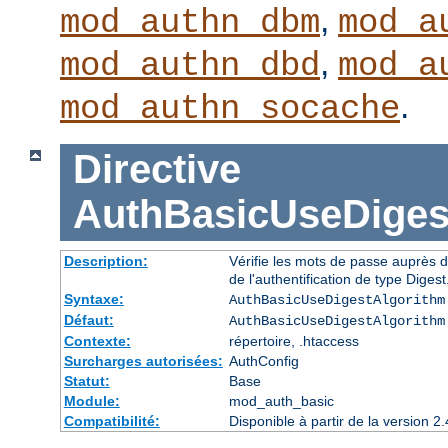
,
mod_authn_dbm
mod_a
,
mod_authn_dbd
mod_a
.
mod_authn_socache
Directive
AuthBasicUseDiges
Description:
Vérifie les mots de passe auprès d
de l'authentification de type Digest
Syntaxe:
AuthBasicUseDigestAlgorithm
Défaut:
AuthBasicUseDigestAlgorithm
Contexte:
répertoire, .htaccess
Surcharges autorisées:
AuthConfig
Statut:
Base
Module:
mod_auth_basic
Compatibilité:
Disponible à partir de la version