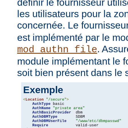
définir le fournisseur utili
les utilisateurs pour la z
concernée. Le fournisseu
est implémenté par le mo
. Assur
mod_authn_file
module implémentant le fo
soit bien présent dans le 
Exemple
<
Location
"/secure"
>
AuthType
 basic

AuthName
"private area"
AuthBasicProvider
  dbm

AuthDBMType
        SDBM

AuthDBMUserFile
"/www/etc/dbmpasswd"
Require