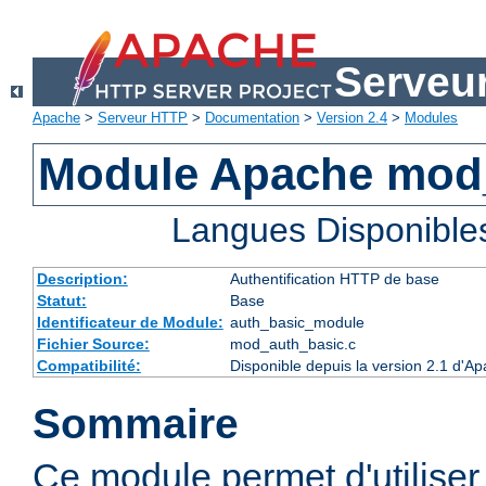
Serveu
Apache
>
Serveur HTTP
>
Documentation
>
Version 2.4
>
Modules
Module Apache mod
Langues Disponible
Description:
Authentification HTTP de base
Statut:
Base
Identificateur de Module:
auth_basic_module
Fichier Source:
mod_auth_basic.c
Compatibilité:
Disponible depuis la version 2.1 d'A
Sommaire
Ce module permet d'utiliser 