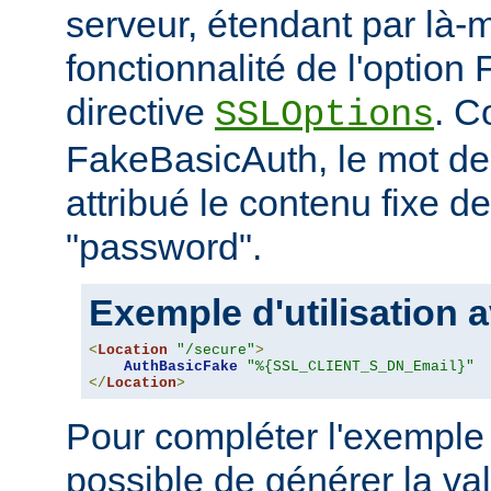
serveur, étendant par là-
fonctionnalité de l'option
directive
. C
SSLOptions
FakeBasicAuth, le mot de
attribué le contenu fixe d
"password".
Exemple d'utilisation a
<
Location
"/secure"
>
AuthBasicFake
"%{SSL_CLIENT_S_DN_Email}"
</
Location
>
Pour compléter l'exemple 
possible de générer la va