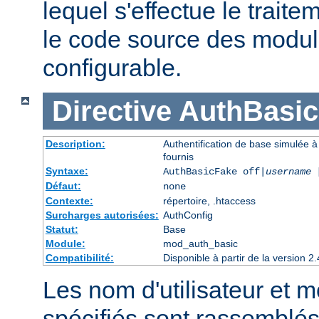
lequel s'effectue le traite
le code source des module
configurable.
Directive
AuthBasi
Description:
Authentification de base simulée à
fournis
Syntaxe:
AuthBasicFake off|
username
Défaut:
none
Contexte:
répertoire, .htaccess
Surcharges autorisées:
AuthConfig
Statut:
Base
Module:
mod_auth_basic
Compatibilité:
Disponible à partir de la version
Les nom d'utilisateur et 
spécifiés sont rassemblés