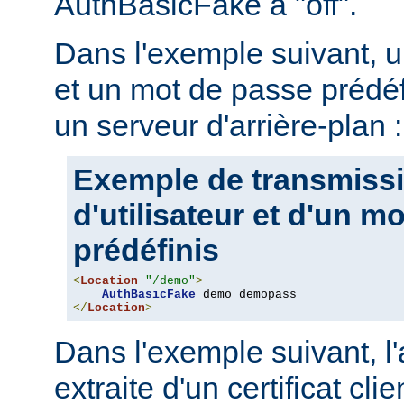
AuthBasicFake à "off".
Dans l'exemple suivant, u
et un mot de passe prédéf
un serveur d'arrière-plan :
Exemple de transmiss
d'utilisateur et d'un m
prédéfinis
<
Location
"/demo"
>
AuthBasicFake
</
Location
>
Dans l'exemple suivant, l
extraite d'un certificat cli