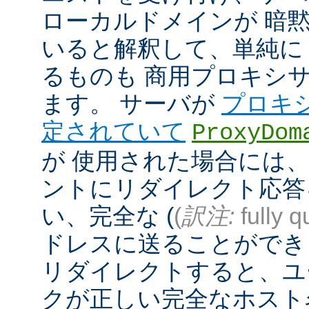
ローカルドメインが 暗
いると解釈して、単純に
るものも 商用プロキシ
ます。 サーバが
プロキ
定されていて
ProxyDom
が 使用された場合には、A
ントにリダイレクト応答
い、完全な (
(
訳注:
fully q
ドレスに送ることができ
リダイレクトすると、ユ
クが正しい完全なホスト