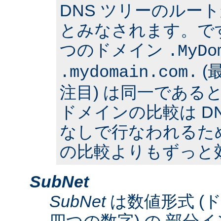
DNS ツリーのルー
とみなされます。で
つのドメイン
.MyDo
(
.mydomain.com.
注目) は同一である
ドメインの比較は D
なしで行なわれるた
の比較よりもずっと
SubNet
SubNet
は数値形式 (
四つの数字) の 部分