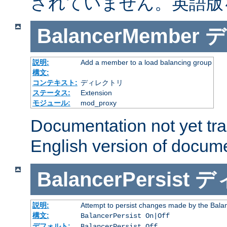
されていません。英語版
BalancerMember
デ
説明:
Add a member to a load balancing group
構文:
コンテキスト:
ディレクトリ
ステータス:
Extension
モジュール:
mod_proxy
Documentation not yet tr
English version of docum
BalancerPersist
デ
説明:
Attempt to persist changes made by the Bala
構文:
BalancerPersist On|Off
デフォルト:
BalancerPersist Off