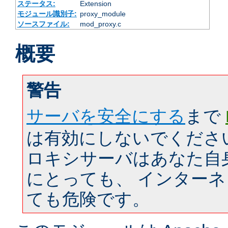
ステータス:
Extension
モジュール識別子:
proxy_module
ソースファイル:
mod_proxy.c
概要
警告
サーバを安全にする
まで
は有効にしないでくださ
ロキシサーバはあなた自
にとっても、 インター
ても危険です。