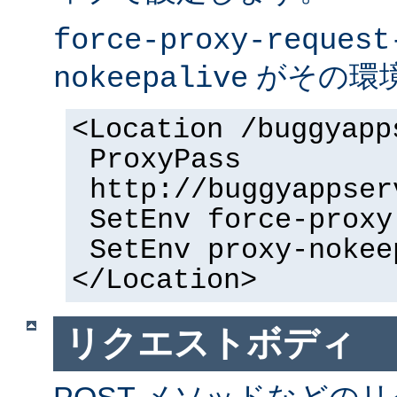
force-proxy-request
がその環
nokeepalive
<Location /buggyapp
ProxyPass
http://buggyappser
SetEnv force-proxy
SetEnv proxy-nokee
</Location>
リクエストボディ
POST メソッドなどの