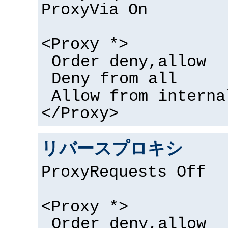
ProxyVia On
<Proxy *>
Order deny,allow
Deny from all
Allow from interna
</Proxy>
リバースプロキシ
ProxyRequests Off
<Proxy *>
Order deny,allow