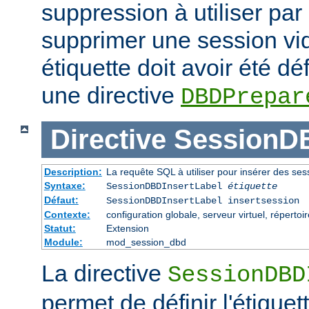
suppression à utiliser par
supprimer une session vid
étiquette doit avoir été dé
une directive
DBDPrepar
Directive
SessionDB
Description:
La requête SQL à utiliser pour insérer des se
Syntaxe:
SessionDBDInsertLabel
étiquette
Défaut:
SessionDBDInsertLabel insertsession
Contexte:
configuration globale, serveur virtuel, répertoi
Statut:
Extension
Module:
mod_session_dbd
La directive
SessionDBD
permet de définir l'étiquet