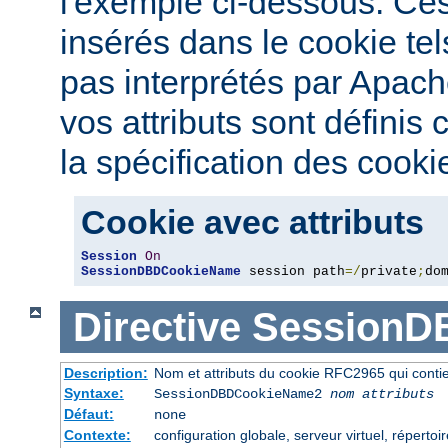
l'exemple ci-dessous. Ces 
insérés dans le cookie tel
pas interprétés par Apac
vos attributs sont définis
la spécification des cooki
Cookie avec attributs
Session
On
SessionDBDCookieName
 session path
=/
private
;
do
Directive
SessionD
Description:
Nom et attributs du cookie RFC2965 qui contien
Syntaxe:
SessionDBDCookieName2
nom
attributs
Défaut:
none
Contexte:
configuration globale, serveur virtuel, répertoi