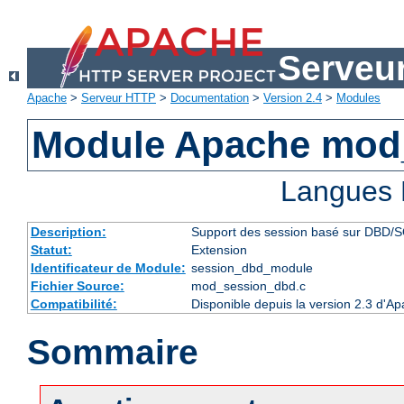
Serveu
Apache
>
Serveur HTTP
>
Documentation
>
Version 2.4
>
Modules
Module Apache mod
Langues 
Description:
Support des session basé sur DBD/
Statut:
Extension
Identificateur de Module:
session_dbd_module
Fichier Source:
mod_session_dbd.c
Compatibilité:
Disponible depuis la version 2.3 d'A
Sommaire