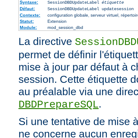
Syntaxe:
SessionDBDUpdateLabel
étiquette
Défaut:
SessionDBDUpdateLabel updatesession
Contexte:
configuration globale, serveur virtuel, répertoi
Statut:
Extension
Module:
mod_session_dbd
La directive
SessionDBD
permet de définir l'étiquet
mise à jour par défaut à 
session. Cette étiquette do
au préalable via une direc
.
DBDPrepareSQL
Si une tentative de mise 
ne concerne aucun enregis