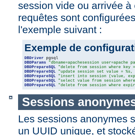
session vide ou arrivée à
requêtes sont configuré
l'exemple suivant :
Exemple de configura
DBDriver
DBDParams
"dbname=apachesession user=apache p
DBDPrepareSQL
"delete from session where key 
DBDPrepareSQL
"update session set value = %s,
DBDPrepareSQL
"insert into session (value, ex
DBDPrepareSQL
"select value from session wher
DBDPrepareSQL
"delete from session where expi
Sessions anonyme
Les sessions anonymes so
un UUID unique, et stock