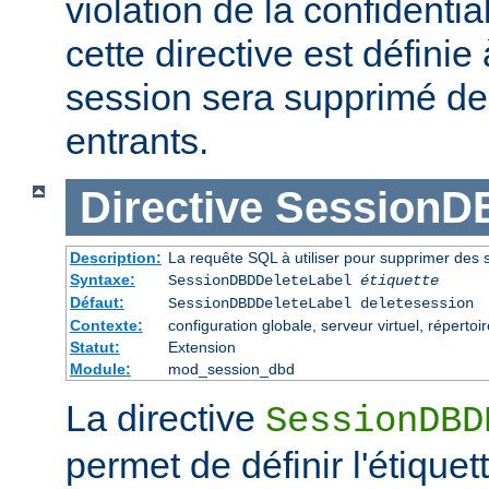
violation de la confidentiali
cette directive est définie
session sera supprimé d
entrants.
Directive
SessionD
Description:
La requête SQL à utiliser pour supprimer des
Syntaxe:
SessionDBDDeleteLabel
étiquette
Défaut:
SessionDBDDeleteLabel deletesession
Contexte:
configuration globale, serveur virtuel, répertoi
Statut:
Extension
Module:
mod_session_dbd
La directive
SessionDBD
permet de définir l'étiquet