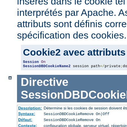
insérés dans le cookie tel
interprétés par Apache. 
attributs sont définis cor
spécification des cookies.
Cookie2 avec attributs
Session
On
SessionDBDCookieName2
 session path
=/
private
;
d
Directive
SessionDBDCooki
Description:
Détermine si les cookies de session doivent ê
Syntaxe:
SessionDBDCookieRemove On|Off
Défaut:
SessionDBDCookieRemove On
Contexte:
configuration globale, serveur virtuel, répertoi