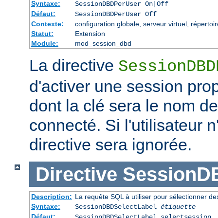
Syntaxe:
SessionDBDPerUser On|Off
Défaut:
SessionDBDPerUser Off
Contexte:
configuration globale, serveur virtuel, répertoi
Statut:
Extension
Module:
mod_session_dbd
La directive
SessionDBD
d'activer une session propr
dont la clé sera le nom de 
connecté. Si l'utilisateur 
directive sera ignorée.
Directive
SessionD
Description:
La requête SQL à utiliser pour sélectionner d
Syntaxe:
SessionDBDSelectLabel
étiquette
Défaut:
SessionDBDSelectLabel selectsession