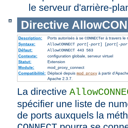
le serveur d'arrière-pla
Directive
AllowCO
Description:
Ports autorisés à se
er à travers le
CONNECT
Syntaxe:
AllowCONNECT
port
[-
port
] [
port
[-
por
Défaut:
AllowCONNECT 443 563
Contexte:
configuration globale, serveur virtuel
Statut:
Extension
Module:
mod_proxy_connect
Compatibilité:
Déplacé depuis
à partir d'Apach
mod_proxy
Apache 2.3.7.
La directive
AllowCONNE
spécifier une liste de nu
de ports auxquels la mét
pourra se conne
CONNECT