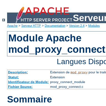
Serveu
Apache
>
Serveur HTTP
>
Documentation
>
Version 2.4
>
Modules
Module Apache
mod_proxy_connect
Langues Dispo
Description:
Extension de
pour le tra
mod_proxy
Statut:
Extension
Identificateur de Module:
proxy_connect_module
Fichier Source:
mod_proxy_connect.c
Sommaire