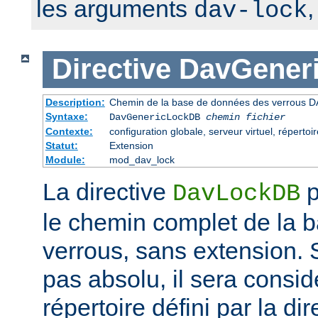
les arguments
dav-lock
Directive
DavGener
Description:
Chemin de la base de données des verrous D
Syntaxe:
DavGenericLockDB
chemin fichier
Contexte:
configuration globale, serveur virtuel, répertoir
Statut:
Extension
Module:
mod_dav_lock
La directive
p
DavLockDB
le chemin complet de la 
verrous, sans extension. S
pas absolu, il sera consi
répertoire défini par la di