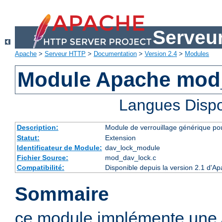
Serveu
Apache
>
Serveur HTTP
>
Documentation
>
Version 2.4
>
Modules
Module Apache mod
Langues Dispo
Description:
Module de verrouillage générique p
Statut:
Extension
Identificateur de Module:
dav_lock_module
Fichier Source:
mod_dav_lock.c
Compatibilité:
Disponible depuis la version 2.1 d'A
Sommaire
ce module implémente une A